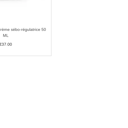
ème sébo-régulatrice 50
ML
€
37.00
uter au panier
 la liste de souhaits