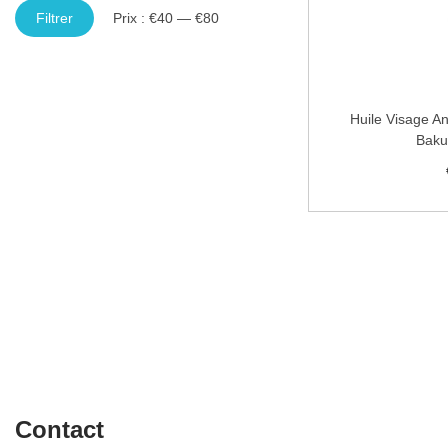
Filtrer
Prix :
€40
—
€80
Huile Visage A
Baku
Ajo
Ajouter à
Contact