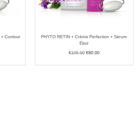
 + Contour
PHYTO RETIN + Crème Perfection + Sérum
Elixir
€
105.00
€
80.00
Ajouter au panier
haits
Ajouter à la liste de souhaits