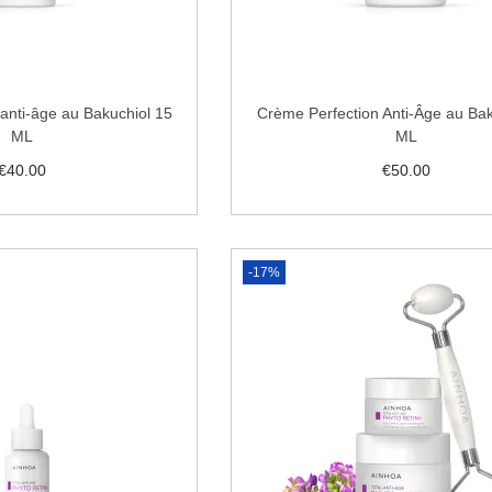
anti-âge au Bakuchiol 15
Crème Perfection Anti-Âge au Bak
ML
ML
€
40.00
€
50.00
uter au panier
Ajouter au panier
 la liste de souhaits
Ajouter à la liste de sou
-17%