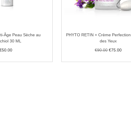
nti-Âge Peau Sèche au
PHYTO RETIN + Crème Perfection
chiol 30 ML
des Yeux
€
50.00
€
90.00
€
75.00
uter au panier
Ajouter au panier
 la liste de souhaits
Ajouter à la liste de sou