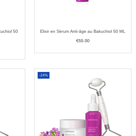
uchiol 50
Elixir en Sérum Anti-âge au Bakuchiol 50 ML
€
55.00
Ajouter au panier
Ajouter à la liste de souhaits
haits
-24%