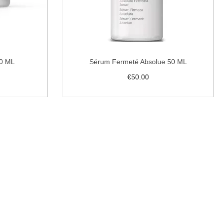
0 ML
Sérum Fermeté Absolue 50 ML
€
50.00
er
Lire la suite
souhaits
Ajouter à la liste de souhaits