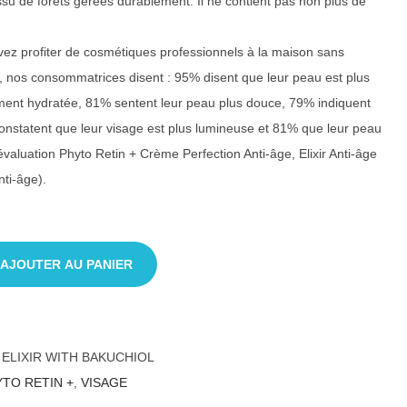
su de forêts gérées durablement. Il ne contient pas non plus de
ez profiter de cosmétiques professionnels à la maison sans
t, nos consommatrices disent : 95% disent que leur peau est plus
ement hydratée, 81% sentent leur peau plus douce, 79% indiquent
constatent que leur visage est plus lumineuse et 81% que leur peau
-évaluation Phyto Retin + Crème Perfection Anti-âge, Elixir Anti-âge
ti-âge).
AJOUTER AU PANIER
 ELIXIR WITH BAKUCHIOL
TO RETIN +
,
VISAGE