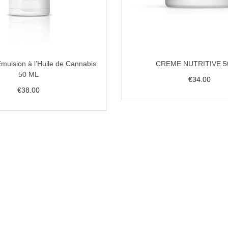
Émulsion à l’Huile de Cannabis
CREME NUTRITIVE 5
50 ML
€
34.00
€
38.00
Ajouter au pani
Ajouter au panier
Ajouter à la liste de 
uter à la liste de souhaits