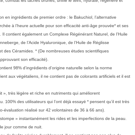
é, combat les taches brunes, unifie le teint, hydrate, régénère et
n en ingrédients de premier ordre : le Bakuchiol, l’alternative
erchée à l’heure actuelle pour son efficacité anti-âge prouvée* et ses
. Il contient également un Complexe Régénérant Naturel, de l’Huile
anneberge, de l’Acide Hyaluronique, de l’Huile de Réglisse
et des Céramides. * (De nombreuses études scientifiques
approuvant son efficacité).
 contient 98% d’ingrédients d’origine naturelle selon la norme
ent aux végétaliens, il ne contient pas de colorants artificiels et il est
t », très légère et riche en nutriments qui améliorent
. 100% des utilisateurs qui l’ont déjà essayé * pensent qu’il est très
o-évaluation réalisé sur 42 volontaires de 36 à 66 ans).
estompe » instantanément les rides et les imperfections de la peau.
 de jour comme de nuit.