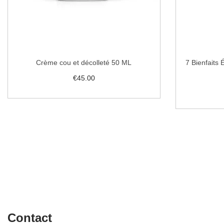
Crème cou et décolleté 50 ML
7 Bienfaits 
€
45.00
Lire la suite
Ajouter à la liste de souhaits
Ajo
Contact