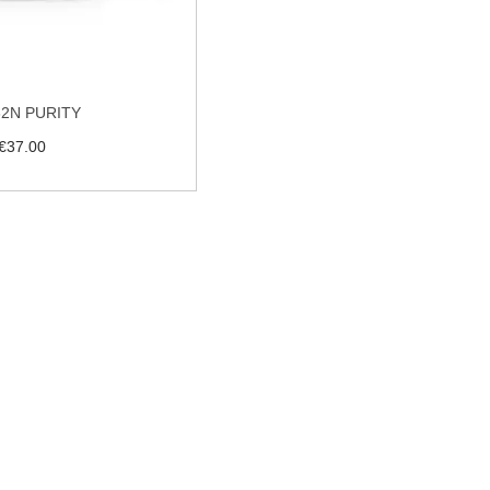
2N PURITY
€
37.00
В корзину
 в список желаний