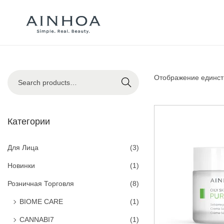
Отображение единст
Search
Категории
Для Лица
(3)
Новинки
(1)
Розничная Торговля
(8)
BIOME CARE
(1)
CANNABI7
(1)